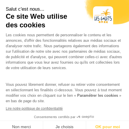
tiers en cas d’obligation légale ou lorsque ces
tiers traitent ces données pour le compte de
Google, y compris notamment l’éditeur de ce
Site. Google ne recoupera pas votre adresse IP
avec toute autre donnée détenue par Google.
Vous pouvez désactiver l’utilisation de cookies
en sélectionnant les paramètres appropriés de
votre navigateur. Cependant, une telle
désactivation pourrait empêcher l’utilisation de
certaines fonctionnalités de ce site. En utilisant
le Site, vous consentez expressément au
traitement de vos données nominatives par
Google dans les conditions et pour les finalités
décrites ci-dessus. En outre est inclus sur le
Site, des applications de réseaux sociaux, qui
vous permettent de partager des contenus du
Site avec d’autres personnes ou de faire
connaître à ces autres personnes votre
consultation ou votre opinion concernant un
contenu du Site. Tel est notamment le cas des
boutons “Partager”, “J’aime”, issus de réseaux
View availability