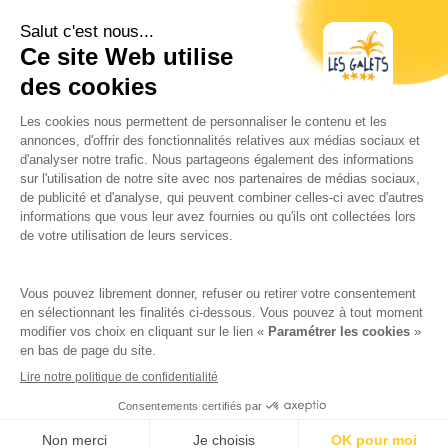
tiers en cas d’obligation légale ou lorsque ces
tiers traitent ces données pour le compte de
Google, y compris notamment l’éditeur de ce
Site. Google ne recoupera pas votre adresse IP
avec toute autre donnée détenue par Google.
Vous pouvez désactiver l’utilisation de cookies
en sélectionnant les paramètres appropriés de
votre navigateur. Cependant, une telle
désactivation pourrait empêcher l’utilisation de
certaines fonctionnalités de ce site. En utilisant
le Site, vous consentez expressément au
traitement de vos données nominatives par
Google dans les conditions et pour les finalités
décrites ci-dessus. En outre est inclus sur le
Site, des applications de réseaux sociaux, qui
vous permettent de partager des contenus du
Site avec d’autres personnes ou de faire
connaître à ces autres personnes votre
consultation ou votre opinion concernant un
contenu du Site. Tel est notamment le cas des
boutons «Partager», «J’aime», issus de réseaux
Ver disponibilidad