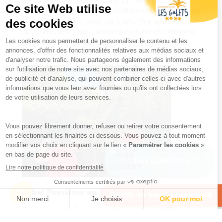
elk jaar te verbeteren. We zijn verenigd met
serieuze en toegewijde onafhankelijke campings
die zich inzetten voor de klant. We werken in
deze kleinschalige camping met de overtuiging
dat kwaliteit en klantgerichtheid de basis zijn
voor succes.
Label Toerisme en Handicap
Bekijk de beschikbaarheid
Camping Les Galets, trots op zijn label Toerisme
en Handicap voor motorische en verstandelijke