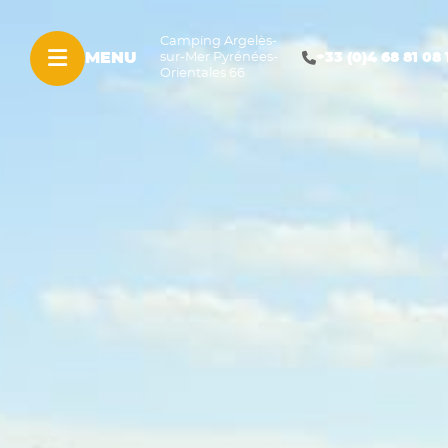
Camping Argelès-
MENU
+33 (0)4 68 81 08 
sur-Mer Pyrénées-
Orientales 66