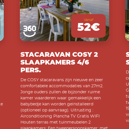
Vanaf
52€
STACARAVAN COSY 2
SLAAPKAMERS 4/6
PERS.
D
c
De COSY stacaravans zijn nieuwe en zeer
U
comfortabele accommodaties van 27m2.
G
Jonge ouders zullen de bijzonder ruime
t
kamer waarderen waar gemakkelijk een
t
te
babybedje kan worden geïnstalleerd
1
(optioneel op aanvraag). Uitrusting :
v
Airconditioning Plancha TV Gratis WIFI
v
Houten terras met tuinmeubelen 2
slaapkamers: Een tweepersoonskamer: met