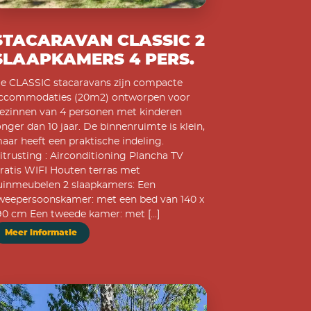
STACARAVAN CLASSIC 2
SLAAPKAMERS 4 PERS.
e CLASSIC stacaravans zijn compacte
ccommodaties (20m2) ontworpen voor
ezinnen van 4 personen met kinderen
onger dan 10 jaar. De binnenruimte is klein,
aar heeft een praktische indeling.
itrusting : Airconditioning Plancha TV
ratis WIFI Houten terras met
uinmeubelen 2 slaapkamers: Een
weepersoonskamer: met een bed van 140 x
90 cm Een tweede kamer: met […]
Meer informatie