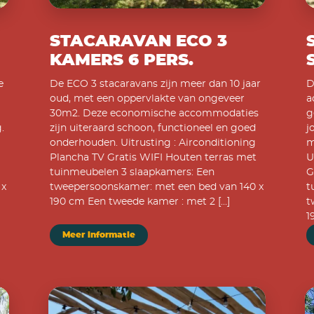
STACARAVAN ECO 3
KAMERS 6 PERS.
e
De ECO 3 stacaravans zijn meer dan 10 jaar
D
oud, met een oppervlakte van ongeveer
a
30m2. Deze economische accommodaties
g
.
zijn uiteraard schoon, functioneel en goed
j
onderhouden. Uitrusting : Airconditioning
m
Plancha TV Gratis WIFI Houten terras met
U
tuinmeubelen 3 slaapkamers: Een
G
 x
tweepersoonskamer: met een bed van 140 x
t
190 cm Een tweede kamer : met 2 […]
t
1
Meer informatie