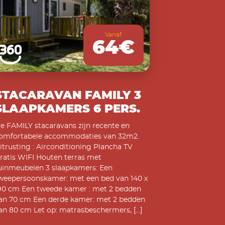
Vanaf
64€
STACARAVAN FAMILY 3
SLAAPKAMERS 6 PERS.
e FAMILY stacaravans zijn recente en
omfortabele accommodaties van 32m2.
itrusting : Airconditioning Plancha TV
ratis WIFI Houten terras met
uinmeubelen 3 slaapkamers: Een
weepersoonskamer: met een bed van 140 x
90 cm Een tweede kamer : met 2 bedden
an 70 cm Een derde kamer: met 2 bedden
an 80 cm Let op: matrasbeschermers, […]