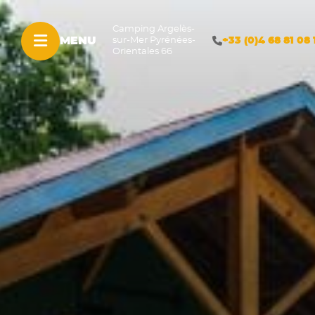
Camping Argelès-
MENU
+33 (0)4 68 81 08 
sur-Mer Pyrénées-
Orientales 66