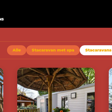
NS
Alle
Stacaravan met spa
Stacaravans