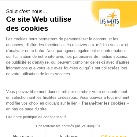
Koelkast met vriezer
Koffiezet apparaat
Nespresso machine
Magnetron
2 Badkamers:
Een complete badkamer die direct naar de
hoofdslaapkamer leidt
Een tweede badkamer aan de kant van de
éénpersoonskamer met douche, wastafel en
apart toilet
De foto’s zijn niet contractueel, de stacaravans
kunnen verschillen qua decoratie, inrichting…
Bekijk de beschikbaarheid