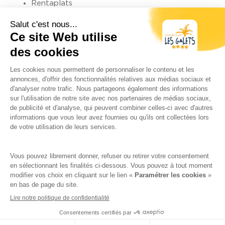
Rentaplats
Nevera – congelador
Cafetera
Cafetera tipus càpsula Nespresso
Microones
Lateral del bany:
2 banys
Un bany complet obert directament al dormitori
principal
Un segon bany al costat del dormitori infantil
amb dutxa, lavabo i lavabo independent
Les fotos no són contractuals, a cada gamma hi ha
diferents mobil homes (decoració, equipaments, etc.)