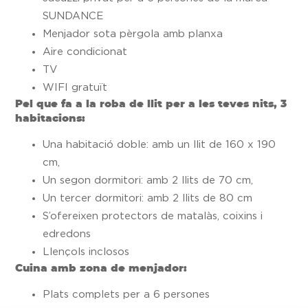
SUNDANCE
Menjador sota pèrgola amb planxa
Aire condicionat
TV
WIFI gratuït
Pel que fa a la roba de llit per a les teves nits, 3
habitacions:
Una habitació doble: amb un llit de 160 x 190
cm,
Un segon dormitori: amb 2 llits de 70 cm,
Un tercer dormitori: amb 2 llits de 80 cm
S’ofereixen protectors de matalàs, coixins i
edredons
Llençols inclosos
Cuina amb zona de menjador:
Plats complets per a 6 persones