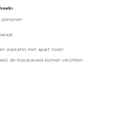
hoek:
6 personen
paraat
 wastafel, met apart toilet.
ueel, de stacaravans kunnen verchillen