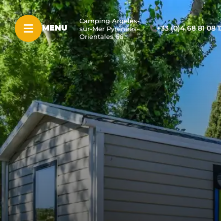
Camping Argelès-
+33 (0)4 68 81 08 1
MENU
sur-Mer Pyrénées-
Orientales 66