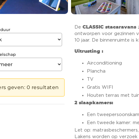
De
CLASSIC stacaravans
z
ontworpen voor gezinnen v
10 jaar. De binnenruimte is k
Uitrusting :
Airconditioning
Plancha
TV
Gratis WIFI
Houten terras met tu
2 slaapkamers:
Een tweepersoonskame
Een tweede kamer: m
Let op: matrasbeschermers,
Lakens worden op verzoek v