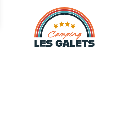
 DÉCOUVRIR - NL
MENU PARTENAIRES - NL
llandse Zee
VVV-kantoor Argelès
ijke Pyreneeën
Onze Labels
k Argelès-sur-mer
Onze partners
 Collioure
k Perpignan
k Saint-Cyprien
lingen en bergwandelingen in
es sur mer
k de watersporten