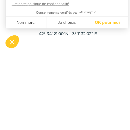
Route de Taxo a la Mer – Plage Nord
66701 Argelès-sur-mer
42° 34’ 21.00”N - 3° 1’ 32.02” E
MENU LIENS UTILES - NL
MENU
Camping met zwembad in Argelès
Midde
De Stacaravans
Oostel
De Chalets
Ontde
De Staanplaatsen
Ontdek
Tarieven
Ontde
Contact en bereik
Ontde
Plattegrond
Wande
Argel
Ontde