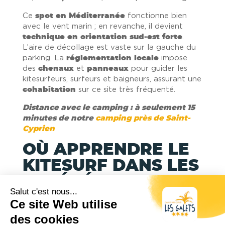
Ce
spot en Méditerranée
fonctionne bien
avec le vent marin ; en revanche, il devient
technique en orientation sud‑est forte
.
L’aire de décollage est vaste sur la gauche du
parking. La
réglementation locale
impose
des
chenaux
et
panneaux
pour guider les
kitesurfeurs, surfeurs et baigneurs, assurant une
cohabitation
sur ce site très fréquenté.
Distance avec le camping : à seulement 15
minutes de notre
camping près de Saint-
Cyprien
OÙ APPRENDRE LE
KITESURF DANS LES
PYRÉNÉES-
ORIENTALES ?
Lors de votre séjour dans notre
camping avec