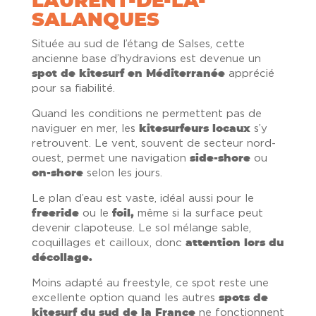
LAURENT-DE-LA-
SALANQUES
Située au sud de l’étang de Salses, cette
ancienne base d’hydravions est devenue un
spot de kitesurf en Méditerranée
apprécié
pour sa fiabilité.
Quand les conditions ne permettent pas de
naviguer en mer, les
kitesurfeurs locaux
s’y
retrouvent. Le vent, souvent de secteur nord-
ouest, permet une navigation
side-shore
ou
on-shore
selon les jours.
Le plan d’eau est vaste, idéal aussi pour le
freeride
ou le
foil,
même si la surface peut
devenir clapoteuse. Le sol mélange sable,
coquillages et cailloux, donc
attention lors du
décollage.
Moins adapté au freestyle, ce spot reste une
excellente option quand les autres
spots de
kitesurf du sud de la France
ne fonctionnent