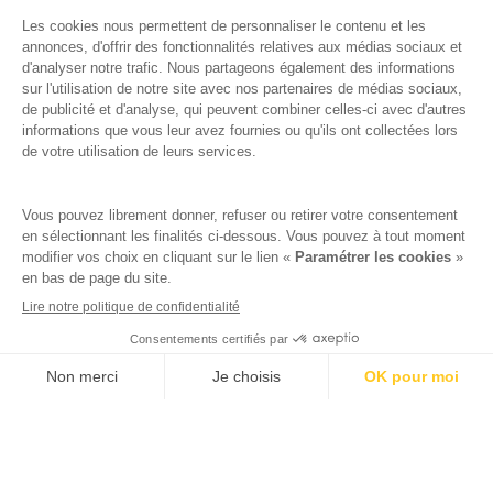
jacuzzi privatif dans le sud de la France
, vous
trouverez de nombreuses écoles de
kitesurf
en Méditerranée
le long de la côte, dont :
We Love Kite
à Canet-en-Roussillon :
ouverte toute l’année, cette école
propose des cours collectifs en petit
groupe ou des leçons individuelles, avec
tout le matériel fourni (combinaison,
harnais, casque radio).
L’UCPA
au Barcarès : elle propose des
stages pour débutants et intermédiaires,
encadrés par des moniteurs diplômés,
souvent sur les étangs du bassin des Dins
Voir les disponibilités
d’Illes, avec matériel fourni.
Sky Fly Kite School
au Barcarès : cours
tous niveaux, matériel fourni, pédagogie
progressive et sécurisée.
SurfandKite
au Barcarès : école locale