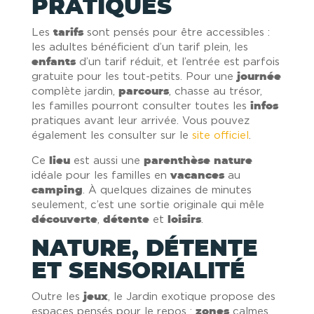
PRATIQUES
Les
tarifs
sont pensés pour être accessibles :
les adultes bénéficient d’un tarif plein, les
enfants
d’un tarif réduit, et l’entrée est parfois
gratuite pour les tout-petits. Pour une
journée
complète jardin,
parcours
, chasse au trésor,
les familles pourront consulter toutes les
infos
pratiques avant leur arrivée. Vous pouvez
également les consulter sur le
site officiel
.
Ce
lieu
est aussi une
parenthèse nature
idéale pour les familles en
vacances
au
camping
. À quelques dizaines de minutes
seulement, c’est une sortie originale qui mêle
découverte
,
détente
et
loisirs
.
NATURE, DÉTENTE
ET SENSORIALITÉ
Outre les
jeux
, le Jardin exotique propose des
espaces pensés pour le repos :
zones
calmes,