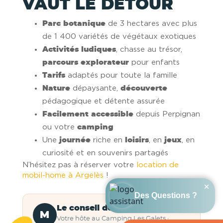
VAUT LE DÉTOUR
Parc botanique
de 3 hectares avec plus
de 1 400 variétés de végétaux exotiques
Activités ludiques
, chasse au trésor,
parcours explorateur
pour enfants
Tarifs
adaptés pour toute la famille
Nature
dépaysante,
découverte
pédagogique et détente assurée
Facilement accessible
depuis Perpignan
ou votre
camping
Une
journée
riche en
loisirs
, en
jeux
, en
curiosité et en souvenirs partagés
N’hésitez pas à réserver votre
location de
mobil-home à Argelès
!
Le conseil de Manuel
M
Votre hôte au Camping Les Galets ·