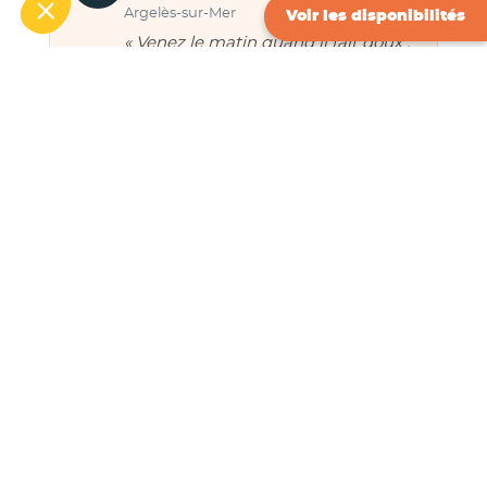
Argelès-sur-Mer
Voir les disponibilités
« Venez le matin quand il fait doux :
les plantes du désert sont superbes
et l’ombre manque l’après-midi.
Parfait avec des enfants curieux. »
CAMPING 4★ À ARGELÈS-SUR-MER · À 2
PAS DES PLAGES
Composez vos vacances
en bord de Méditerranée
Réserver vos vacances
←
Article précédent
Article suivant
→