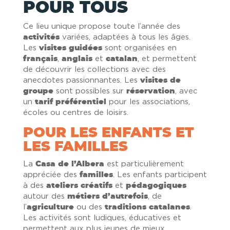
POUR TOUS
Ce lieu unique propose toute l’année des
activités
variées, adaptées à tous les âges.
Les
visites guidées
sont organisées en
français
,
anglais
et
catalan
, et permettent
de découvrir les collections avec des
anecdotes passionnantes. Les
visites de
groupe
sont possibles sur
réservation
, avec
un
tarif préférentiel
pour les associations,
écoles ou centres de loisirs.
POUR LES ENFANTS ET
LES FAMILLES
La
Casa de l’Albera
est particulièrement
appréciée des
familles
. Les enfants participent
à des
ateliers créatifs
et
pédagogiques
autour des
métiers d’autrefois
, de
l’
agriculture
ou des
traditions catalanes
.
Les activités sont ludiques, éducatives et
permettent aux plus jeunes de mieux