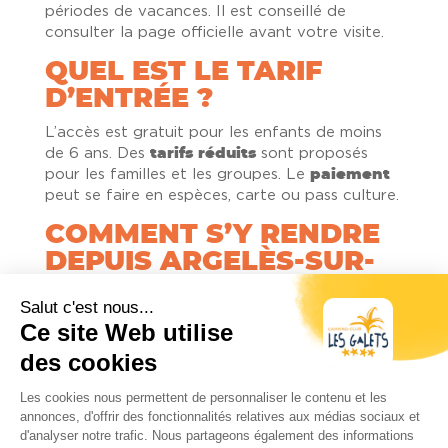
périodes de vacances. Il est conseillé de
consulter la page officielle avant votre visite.
QUEL EST LE TARIF
D’ENTRÉE ?
L’accès est gratuit pour les enfants de moins
de 6 ans. Des
tarifs réduits
sont proposés
pour les familles et les groupes. Le
paiement
peut se faire en espèces, carte ou pass culture.
COMMENT S’Y RENDRE
DEPUIS ARGELÈS-SUR-
MER ?
Prenez la direction de Sorède puis de Saint-
Génis-des-Fontaines. La
Casa de l’Albera
se
situe en plein cœur du village, à environ 20
minutes de route. Un
parking
gratuit est
disponible à proximité.
Y A-T-IL DES VISITES