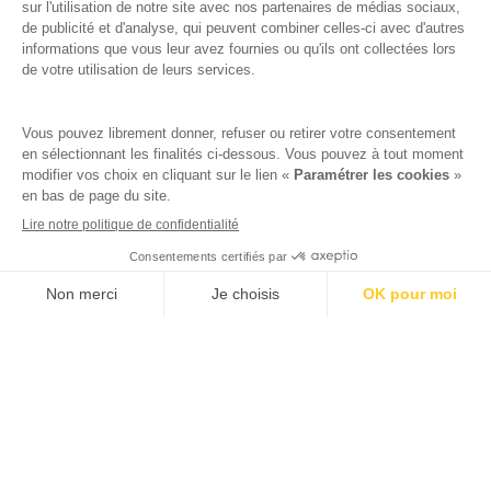
GUIDÉES ?
Oui, plusieurs
visites guidées
sont proposées
en
français
,
anglais
et
catalan
. Pour les
groupes
, une
réservation
est recommandée.
EST-CE ADAPTÉ AUX
ENFANTS ?
Absolument. Des
ateliers pédagogiques
et
des
activités familiales
sont régulièrement
organisés pour les plus jeunes.
Voir les disponibilités
PRÉPAREZ VOTRE
VISITE DEPUIS LE
CAMPING LES
GALETS
Lors de votre séjour dans notre établissement,
profitez-en pour découvrir les
richesses