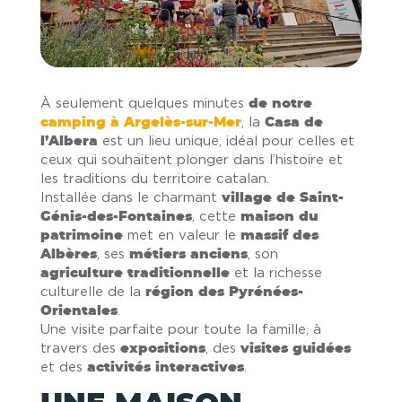
À seulement quelques minutes
de notre
camping à Argelès-sur-Mer
, la
Casa de
l’Albera
est un lieu unique, idéal pour celles et
ceux qui souhaitent plonger dans l’histoire et
les traditions du territoire catalan.
Installée dans le charmant
village de Saint-
Génis-des-Fontaines
, cette
maison du
patrimoine
met en valeur le
massif des
Albères
, ses
métiers anciens
, son
agriculture traditionnelle
et la richesse
culturelle de la
région des Pyrénées-
Orientales
.
Une visite parfaite pour toute la famille, à
travers des
expositions
, des
visites guidées
et des
activités interactives
.