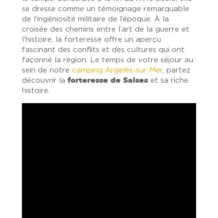
se dresse comme un témoignage remarquable
de l’ingéniosité militaire de l’époque. À la
croisée des chemins entre l’art de la guerre et
l’histoire, la forteresse offre un aperçu
fascinant des conflits et des cultures qui ont
façonné la région. Le temps de votre séjour au
sein de notre
camping Argelès-sur-Mer
, partez
découvrir la
forteresse de Salses
et sa riche
histoire.