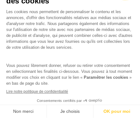
d’apprentissage et de découverte. Des
visites
guidées
sont organisées pour éduquer le
public sur son histoire complexe, son
architecture et les techniques de guerre de
l’époque. Ces visites permettent de
comprendre non seulement l’importance de la
forteresse dans le contexte historique franco-
espagnol, mais aussi son rôle dans l’évolution de
l’architecture militaire.
HORAIRES D’OUVERTURE:
Du 1er avril au 30 septembre: 10h – 18h30
Du 1er octobre au 31 mars: 10h – 12h45 et
14h – 17h15
En plus d’être un site historique, la
Forteresse
de Salses
sert de cadre à divers événements
Voir les disponibilités
culturels et artistiques. Des expositions
temporaires, des reconstitutions historiques et
des spectacles sont régulièrement organisés
dans l’enceinte de la forteresse, attirant un
public varié et contribuant à sa vitalité