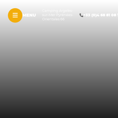
Camping Argelès-
MENU
+33 (0)4 68 81 08 
sur-Mer Pyrénées-
Orientales 66